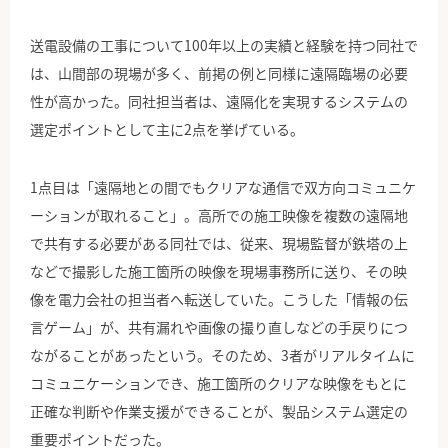
送電設備の工事について100年以上の実績と経験を持つ同社で
は、山間部の現場が多く、前掲の例と同様に遠隔臨場の必要
性が高かった。同社担当者は、遠隔化を実現するシステムの
選定ポイントとして主に2点を挙げている。
1点目は「遠隔地との間でもクリアな通信で双方向コミュニケ
ーションが取れること」。高所での施工映像を複数の遠隔地
で共有する必要がある同社では、従来、現場監督が鉄塔の上
などで撮影した施工箇所の映像を現場事務所に送り、その映
像を電力会社の担当者へ転送していた。こうした「情報の伝
言ゲーム」が、共有漏れや画像の撮り直しなどの手戻りにつ
ながることがあったという。そのため、3者がリアルタイムに
コミュニケーションでき、施工箇所のクリアな映像をもとに
正確な判断や作業支援ができることが、製品システム選定の
重要ポイントだった。