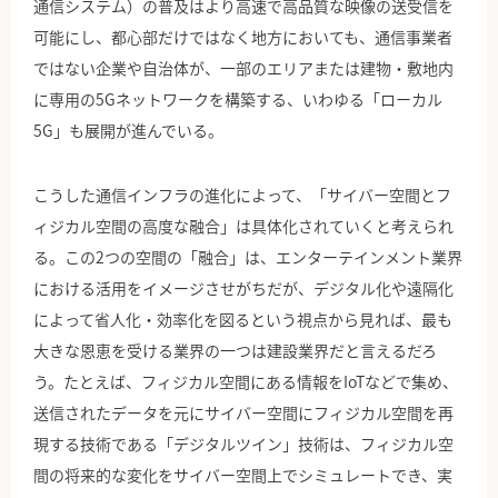
通信システム）の普及はより高速で高品質な映像の送受信を
可能にし、都心部だけではなく地方においても、通信事業者
ではない企業や自治体が、一部のエリアまたは建物・敷地内
に専用の5Gネットワークを構築する、いわゆる「ローカル
5G」も展開が進んでいる。
こうした通信インフラの進化によって、「サイバー空間とフ
ィジカル空間の高度な融合」は具体化されていくと考えられ
る。この2つの空間の「融合」は、エンターテインメント業界
における活用をイメージさせがちだが、デジタル化や遠隔化
によって省人化・効率化を図るという視点から見れば、最も
大きな恩恵を受ける業界の一つは建設業界だと言えるだろ
う。たとえば、フィジカル空間にある情報をIoTなどで集め、
送信されたデータを元にサイバー空間にフィジカル空間を再
現する技術である「デジタルツイン」技術は、フィジカル空
間の将来的な変化をサイバー空間上でシミュレートでき、実