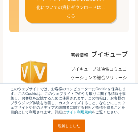
化についての資料ダウンロードはこ
ちら
ブイキューブ
著者情報
ブイキューブは映像コミュニ
ケーションの総合ソリューシ
ョンプロバイダとして、世界
このウェブサイトでは、お客様のコンピューターにCookieを保存しま
す。このCookieは、このウェブサイトでのやり取りに関する情報を収
中どこにいても働ける働き
集し、お客様を記憶するために使用されます。この情報は、お客様の
ブラウジング体験を改善し、カスタマイズすること、ならびにこのウ
方・環境の実現を目指してい
ェブサイトや他のメディアの訪問者に関する解析と指標を得ることを
ます。創業時よりテレワーク
目的として利用されます。詳細は
サイト利用規約
をご覧ください。
を活用し、2016年には総務省
理解しました
「テレワーク先駆者百選 総
務大臣賞」に選出されまし