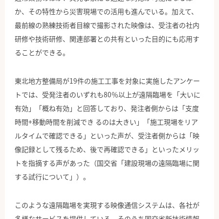
か、その特性から災害現場での活用も進んでいる。加えて、
最前線の熟練技術者目線で撮影された映像は、受注者の社内
研修や技術研修、関連部署との共有といった目的にも応用す
ることができる。
東北地方整備局が19件の施工工事を対象に実施したアンケー
トでは、受発注者のいずれも80％以上が遠隔臨場を「大いに
有効」「概ね有効」と回答しており、発注者側からは「支度
時間+移動時間を削減でき るのは大きい」「施工現場をリア
ルタイムで確認できる」といった声が、受注者側からは「映
像記録として残るため、後で再確認できる」といったメリッ
トを指摘する声があった（国交省「建設現場の遠隔臨場に関
する試行について」）。
このような遠隔臨場を実現する映像通信システムは、各社が
多様なサービスを提供している。そのうち国交省新技術情報