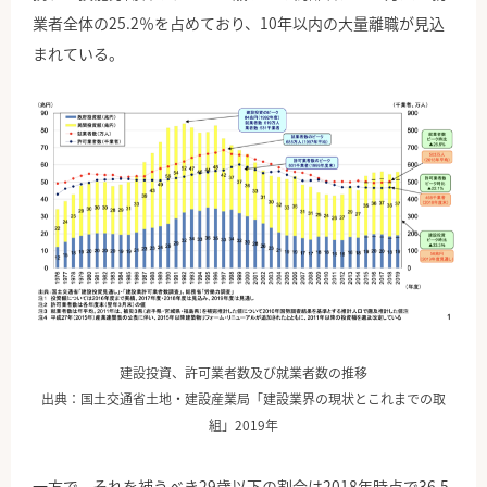
業者全体の25.2％を占めており、10年以内の大量離職が見込
まれている。
建設投資、許可業者数及び就業者数の推移
出典：国土交通省土地・建設産業局「建設業界の現状とこれまでの取
組」2019年
一方で、それを補うべき29歳以下の割合は2018年時点で36.5