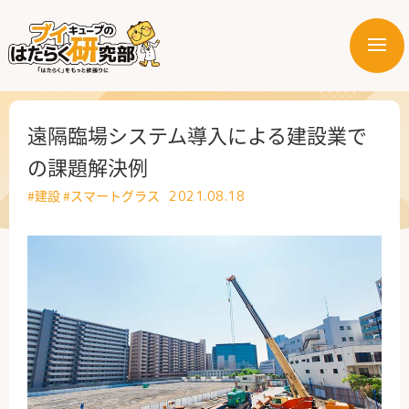
メ
ニ
はたらく業界
ュ
ー
はたらく部署
遠隔臨場システム導入による建設業で
の課題解決例
はたらく課題
#建設
#スマートグラス
2021.08.18
はたらく製品・サービス
公式X