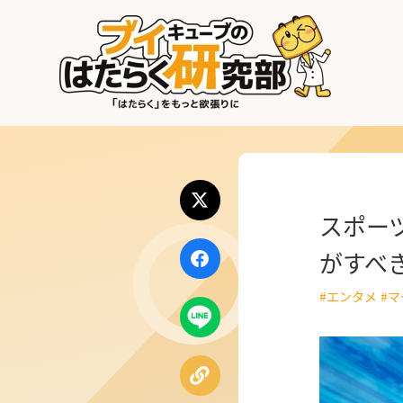
はたらく業界
はたらく部署
はたらく課題
スポー
はたらく製品・サービス
がすべ
#エンタメ
#
公式X