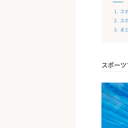
ス
ス
ま
スポーツ