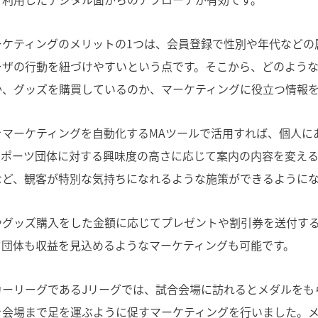
ーケティングのメリットの1つは、会員登録で性別や年代などの
ユーザの行動を紐づけやすいという点です。そこから、どのよう
か、グッズを購買しているのか、マーケティングに役立つ情報
をマーケティングを自動化するMAツールで活用すれば、個人に
スポーツ団体に対する興味度の高さに応じて案内の内容を変え
など、観客が特別な気持ちになれるような施策ができるようにな
やグッズ購入をした金額に応じてプレゼントや割引券を送付す
ツ団体も収益を見込めるようなマーケティングも可能です。
カーリーグであるJリーグでは、試合会場に訪れるとメダルをも
を会場まで足を運ぶように促すマーケティングを行いました。メ