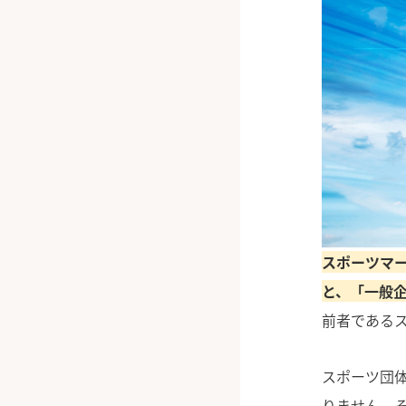
スポーツマ
と、「一般
前者である
スポーツ団
りません。