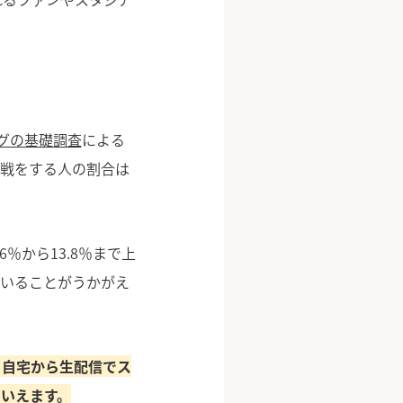
グの基礎調査
による
観戦をする人の割合は
％から13.8％まで上
ていることがうかがえ
、自宅から生配信でス
いえます。