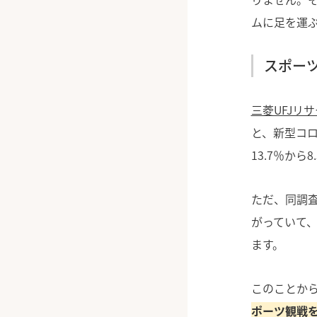
ムに足を運
スポー
三菱UFJリ
と、新型コ
13.7％から
ただ、同調査
がっていて
ます。
このことか
ポーツ観戦