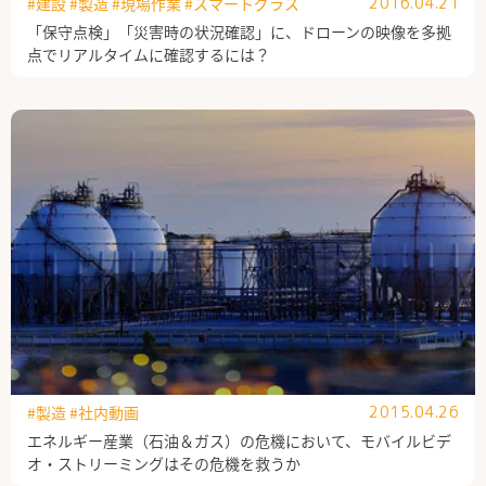
#建設
#製造
#現場作業
#スマートグラス
2016.04.21
「保守点検」「災害時の状況確認」に、ドローンの映像を多拠
点でリアルタイムに確認するには？
#製造
#社内動画
2015.04.26
エネルギー産業（石油＆ガス）の危機において、モバイルビデ
オ・ストリーミングはその危機を救うか