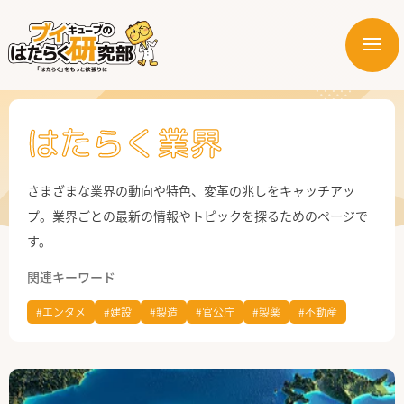
メ
ニ
はたらく業界
ュ
ー
はたらく部署
はたらく業界
はたらく課題
さまざまな業界の動向や特色、変革の兆しをキャッチアッ
プ。業界ごとの最新の情報やトピックを探るためのページで
はたらく製品・サービス
す。
関連キーワード
#エンタメ
#建設
#製造
#官公庁
#製薬
#不動産
公式X