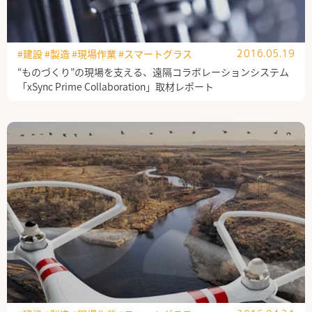
#建設
#製造
#現場作業
#スマートグラス
2016.05.19
“ものづくり”の現場を支える、遠隔コラボレーションシステム
「xSync Prime Collaboration」取材レポート