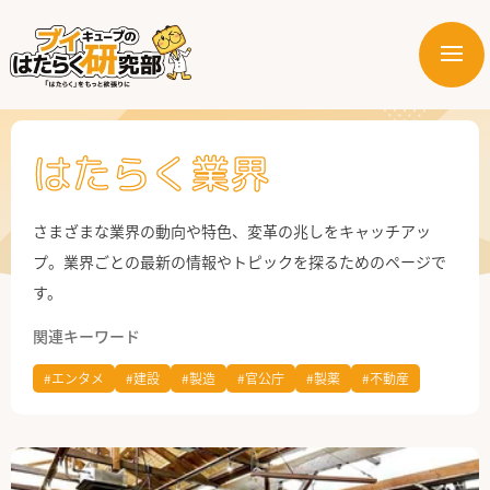
メ
ニ
はたらく業界
ュ
ー
はたらく部署
はたらく業界
はたらく課題
さまざまな業界の動向や特色、変革の兆しをキャッチアッ
プ。業界ごとの最新の情報やトピックを探るためのページで
はたらく製品・サービス
す。
関連キーワード
#エンタメ
#建設
#製造
#官公庁
#製薬
#不動産
公式X