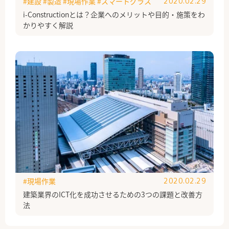
#建設
#製造
#現場作業
#スマートグラス
2020.02.29
i-Constructionとは？企業へのメリットや目的・施策をわ
かりやすく解説
#現場作業
2020.02.29
建築業界のICT化を成功させるための3つの課題と改善方
法