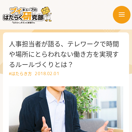
メ
ニ
はたらく業界
ュ
ー
はたらく部署
人事担当者が語る、テレワークで時間
や場所にとらわれない働き方を実現す
はたらく課題
るルールづくりとは？
はたらく製品・サービス
#はたらき方
2018.02.01
公式X