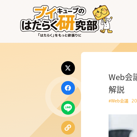
はたらく業界
はたらく部署
はたらく課題
Web
はたらく製品・サービス
解説
#Web会議
20
公式X