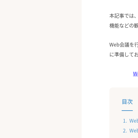
本記事では、
機能などの
Web会議
に準備して
W
目次
W
W