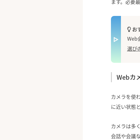
ます。必要
お
We
選び
Webカ
カメラを使
に近い状態
カメラは多
会話や会議