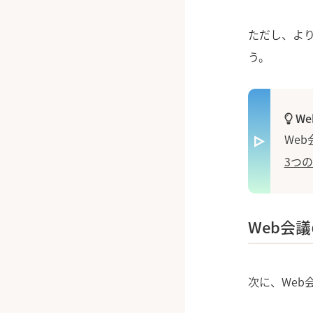
ただし、よ
う。
W
We
3つ
Web会
次に、Web