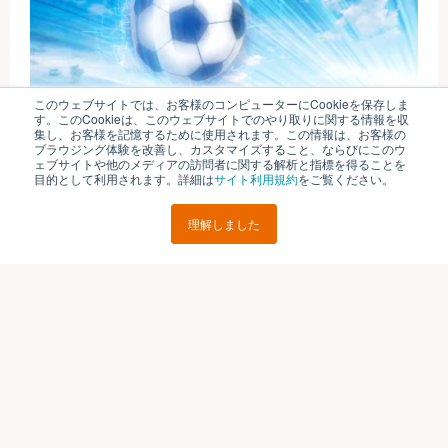
このウェブサイトでは、お客様のコンピューターにCookieを保存しま
す。このCookieは、このウェブサイトでのやり取りに関する情報を収
集し、お客様を記憶するために使用されます。この情報は、お客様の
ブラウジング体験を改善し、カスタマイズすること、ならびにこのウ
#エンタメ
#マーケティング
2022.08.22
ェブサイトや他のメディアの訪問者に関する解析と指標を得ることを
スポーツマーケティングでファンを増やそう！スポーツ
目的として利用されます。詳細は
サイト利用規約
をご覧ください。
団体がすべき施策を紹介します
理解しました
ブイキューブのはたらく研究部とは
運営会社
個人情報保護方針
各種お問い合わせ
© V-cube, Inc. All Rights Reserved.