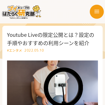
メ
ニ
はたらく業界
ュ
ー
はたらく部署
Youtube Liveの限定公開とは？設定の
手順やおすすめの利用シーンを紹介
はたらく課題
#エンタメ
2022.05.10
はたらく製品・サービス
公式X