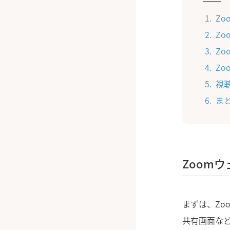
Z
Z
Z
Z
視
ま
Zoom
まずは、Zo
共有画面な