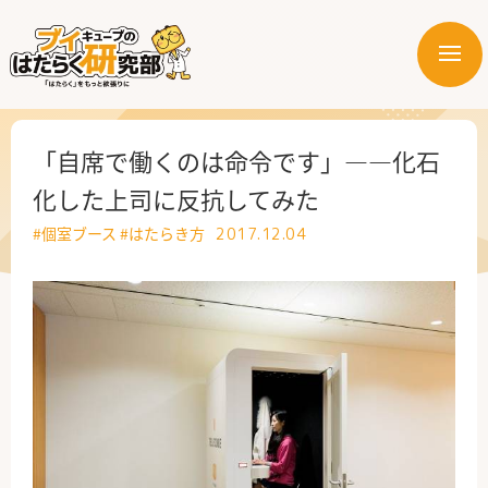
メ
ニ
はたらく業界
ュ
ー
はたらく部署
「自席で働くのは命令です」――化石
化した上司に反抗してみた
はたらく課題
#個室ブース
#はたらき方
2017.12.04
はたらく製品・サービス
公式X