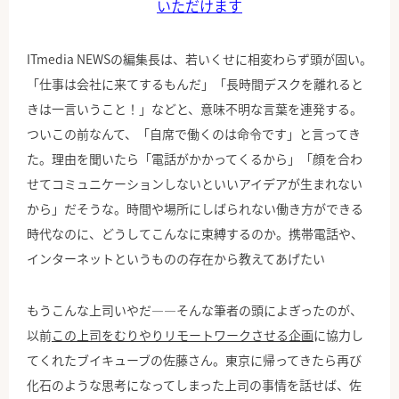
いただけます
ITmedia NEWSの編集長は、若いくせに相変わらず頭が固い。
「仕事は会社に来てするもんだ」「長時間デスクを離れると
きは一言いうこと！」などと、意味不明な言葉を連発する。
ついこの前なんて、「自席で働くのは命令です」と言ってき
た。理由を聞いたら「電話がかかってくるから」「顔を合わ
せてコミュニケーションしないといいアイデアが生まれない
から」だそうな。時間や場所にしばられない働き方ができる
時代なのに、どうしてこんなに束縛するのか。携帯電話や、
インターネットというものの存在から教えてあげたい
もうこんな上司いやだ――そんな筆者の頭によぎったのが、
以前
この上司をむりやりリモートワークさせる企画
に協力し
てくれたブイキューブの佐藤さん。東京に帰ってきたら再び
化石のような思考になってしまった上司の事情を話せば、佐