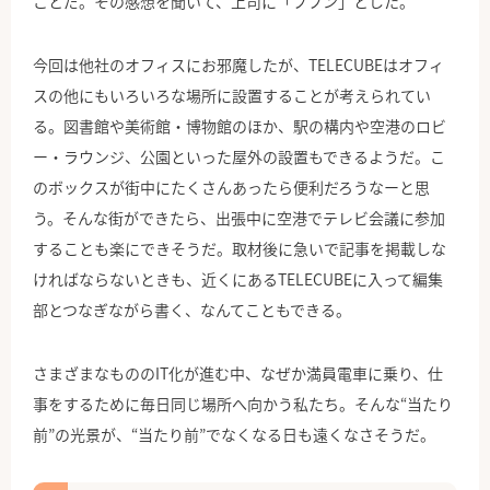
ことだ。その感想を聞いて、上司に「フフン」とした。
今回は他社のオフィスにお邪魔したが、TELECUBEはオフィ
スの他にもいろいろな場所に設置することが考えられてい
る。図書館や美術館・博物館のほか、駅の構内や空港のロビ
ー・ラウンジ、公園といった屋外の設置もできるようだ。こ
のボックスが街中にたくさんあったら便利だろうなーと思
う。そんな街ができたら、出張中に空港でテレビ会議に参加
することも楽にできそうだ。取材後に急いで記事を掲載しな
ければならないときも、近くにあるTELECUBEに入って編集
部とつなぎながら書く、なんてこともできる。
さまざまなもののIT化が進む中、なぜか満員電車に乗り、仕
事をするために毎日同じ場所へ向かう私たち。そんな“当たり
前”の光景が、“当たり前”でなくなる日も遠くなさそうだ。