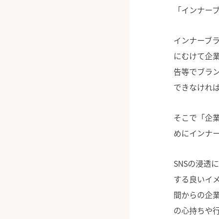
「インナー
インナーブラ
にむけて企
告等でブラ
できなけれ
そこで「企
めにインナ
SNSの浸透
する良いイ
間からの企
の心持ちや