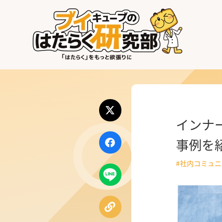
はたらく業界
はたらく部署
はたらく課題
インナ
はたらく製品・サービス
事例を
#社内コミュ
公式X