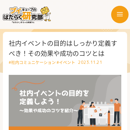
メ
ニ
はたらく業界
ュ
ー
はたらく部署
社内イベントの目的はしっかり定義す
べき！その効果や成功のコツとは
はたらく課題
#社内コミュニケーション
#イベント
2023.11.21
はたらく製品・サービス
公式X