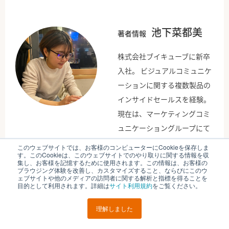
池下菜都美
著者情報
株式会社ブイキューブに新卒
入社。 ビジュアルコミュニケ
ーションに関する複数製品の
インサイドセールスを経験。
現在は、マーケティングコミ
ュニケーショングループにて
イベントDX領域における広告
このウェブサイトでは、お客様のコンピューターにCookieを保存しま
す。このCookieは、このウェブサイトでのやり取りに関する情報を収
運用およびオウンドメディア
集し、お客様を記憶するために使用されます。この情報は、お客様の
ブラウジング体験を改善し、カスタマイズすること、ならびにこのウ
の編集、ナーチャリングを担
ェブサイトや他のメディアの訪問者に関する解析と指標を得ることを
当。趣味は映画とダンス。
目的として利用されます。詳細は
サイト利用規約
をご覧ください。
理解しました