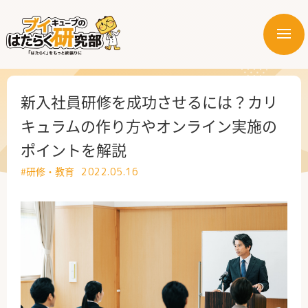
メ
ニ
はたらく業界
ュ
ー
はたらく部署
新入社員研修を成功させるには？カリ
キュラムの作り方やオンライン実施の
はたらく課題
ポイントを解説
はたらく製品・サービス
#研修・教育
2022.05.16
公式X