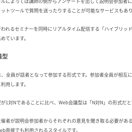
ールによっては講師の側からアンケートを出して説明会参加者に
ャットツールで質問を送ったりすることが可能なサービスもあ
行われるセミナーを同時にリアルタイム配信する「ハイブリッ
集めています。
議型
型は、全員が話者となって参加する形式です。参加者全員が相互
に利用します。
が1対Nであることに比べ、Web会議型は「N対N」の形式だ
主催者が説明会参加者からそれぞれの意見を聞き取る必要があ
eb面接でも利用されるスタイルです。