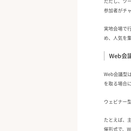
ただし、ツ
参加者がチ
実地会場で
め、人気を
Web会
Web会議
を取る場合
ウェビナー型
たとえば、
催形式で、W