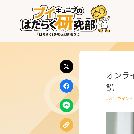
はたらく業界
はたらく部署
はたらく課題
オンラ
はたらく製品・サービス
説
#オンライン
公式X