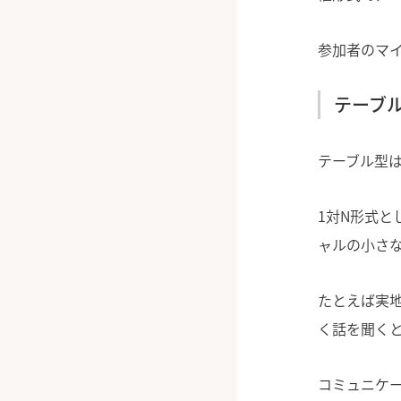
参加者のマ
テーブ
テーブル型は
1対N形式
ャルの小さ
たとえば実
く話を聞く
コミュニケ