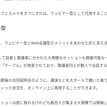
イクとカメラをオフにすれば、ウェビナー型として代用するこ
ル型
、ウェビナー型とWeb会議型のメリットをあわせた形と言え
として話者と聴講者に分かれた大規模なセッションも開催可能な
な「テーブル」が用意されており、聴講者同士が数人で会話する
地開催の合同説明会のように、講演などを大ホールで聴いた後
といった状況を、オンライン上に再現することができます。
ーションは密に取れるけれども数百人が集まる大規模では開催し