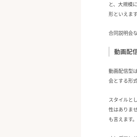
と、大規模
形といえま
合同説明会
動画配
動画配信型
会とする形
スタイルと
性はありま
も言えます