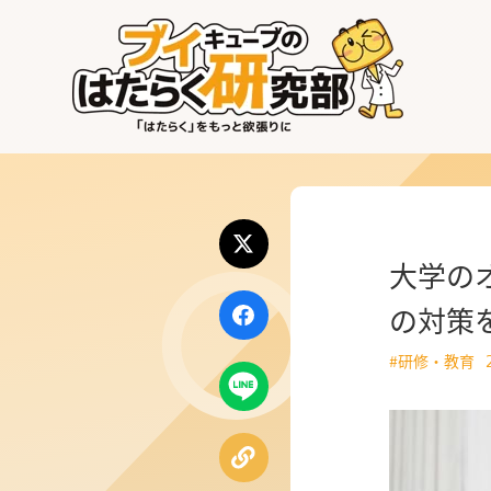
はたらく業界
はたらく部署
はたらく課題
大学の
はたらく製品・サービス
の対策
#研修・教育
公式X