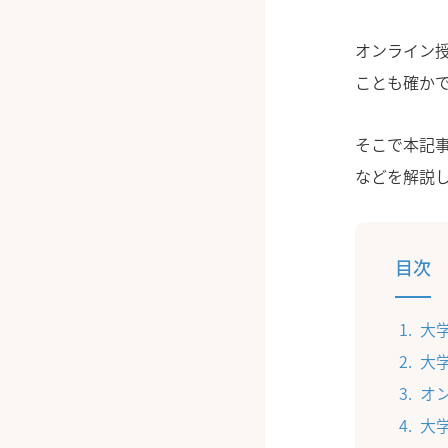
オンライン
ことも確か
そこで本記
などを解説
目次
大
大
オ
大