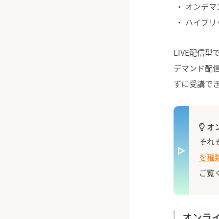
オンデマ
ハイブリ
LIVE配信
デマンド配
ずに受講で
オ
それ
を種
ご覧
オンラ