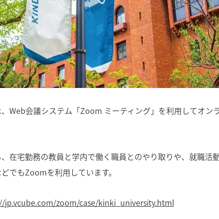
、Web会議システム「Zoom ミーティング」を利用してオン
も、在宅勤務の教員と学内で働く職員とのやり取りや、就職活
どでもZoomを利用しています。
://jp.vcube.com/zoom/case/kinki_university.html