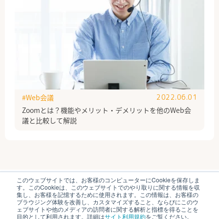
#Web会議
2022.06.01
Zoomとは？機能やメリット・デメリットを他のWeb会
議と比較して解説
このウェブサイトでは、お客様のコンピューターにCookieを保存しま
ブイキューブのはたらく研究部とは
運営会社
す。このCookieは、このウェブサイトでのやり取りに関する情報を収
個人情報保護方針
各種お問い合わせ
集し、お客様を記憶するために使用されます。この情報は、お客様の
ブラウジング体験を改善し、カスタマイズすること、ならびにこのウ
ェブサイトや他のメディアの訪問者に関する解析と指標を得ることを
© V-cube, Inc. All Rights Reserved.
目的として利用されます。詳細は
サイト利用規約
をご覧ください。