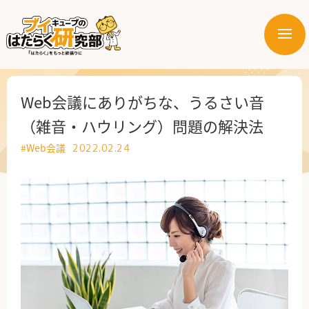
メ
ニ
はたらく業界
ュ
ー
はたらく部署
Web会議にありがちな、うるさい音
（雑音・ハウリング）問題の解決法
はたらく課題
#Web会議
2022.02.24
はたらく製品・サービス
公式X