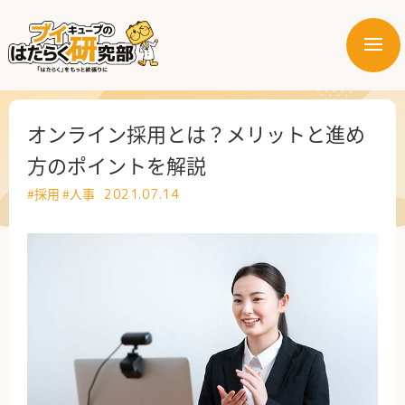
メ
ニ
はたらく業界
ュ
ー
はたらく部署
オンライン採用とは？メリットと進め
方のポイントを解説
はたらく課題
#採用
#人事
2021.07.14
はたらく製品・サービス
公式X