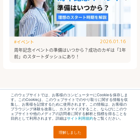
#イベント
2026.01.16
周年記念イベントの準備はいつから？成功のカギは「1年
前」のスタートダッシュにあり！
このウェブサイトでは、お客様のコンピューターにCookieを保存しま
ブイキューブのはたらく研究部とは
運営会社
す。このCookieは、このウェブサイトでのやり取りに関する情報を収
個人情報保護方針
各種お問い合わせ
集し、お客様を記憶するために使用されます。この情報は、お客様の
ブラウジング体験を改善し、カスタマイズすること、ならびにこのウ
ェブサイトや他のメディアの訪問者に関する解析と指標を得ることを
© V-cube, Inc. All Rights Reserved.
目的として利用されます。詳細は
サイト利用規約
をご覧ください。
理解しました