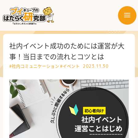
メ
ニ
はたらく業界
ュ
ー
はたらく部署
社内イベント成功のためには運営が大
事！当日までの流れとコツとは
はたらく課題
#社内コミュニケーション
#イベント
2023.11.30
はたらく製品・サービス
公式X