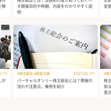
を解
き開催目的や時期、内容をわかりやすく説
変
明
#株主総会
#経営企画
#株
2.13
2023.02.13
が
バーチャルオンリー株主総会とは？開催の
株
流れや注意点、事例を紹介
知
意