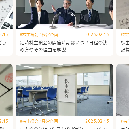
#株主総会
#経営企画
#株
2.13
2023.02.13
どう
定時株主総会の開催時期はいつ？日程の決
株
ト
め方やその理由を解説
記
#株主総会
#経営企画
#株
2.13
2023.02.13
要件
株主総会とは？法務初心者が知っておくべ
定