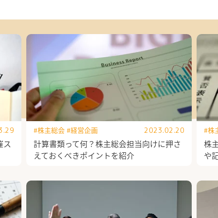
#株主総会
#経営企画
#株
3.29
2023.02.20
催ス
計算書類って何？株主総会担当向けに押さ
株
えておくべきポイントを紹介
や