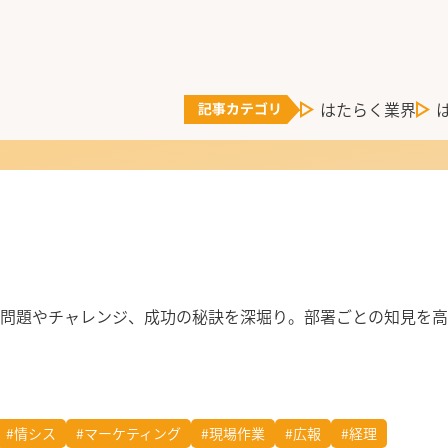
はたらく業界
問題やチャレンジ、成功の秘訣を深堀り。部署ごとの知見を高
#情シス
#マーケティング
#現場作業
#広報
#経理