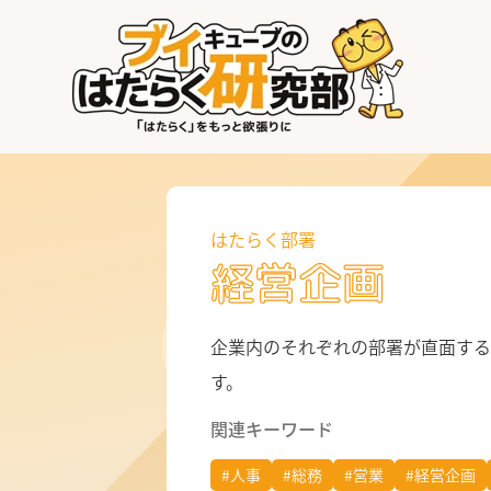
はたらく業界
はたらく部署
はたらく課題
はたらく部署
経営企画
はたらく製品・サービス
企業内のそれぞれの部署が直面する
す。
関連キーワード
#人事
#総務
#営業
#経営企画
公式X