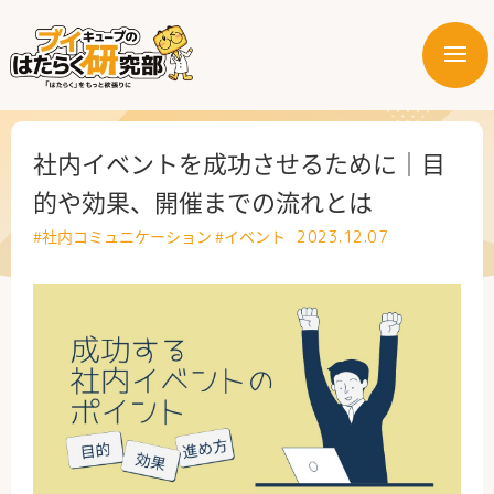
メ
ニ
はたらく業界
ュ
ー
はたらく部署
社内イベントを成功させるために｜目
的や効果、開催までの流れとは
はたらく課題
#社内コミュニケーション
#イベント
2023.12.07
はたらく製品・サービス
公式X