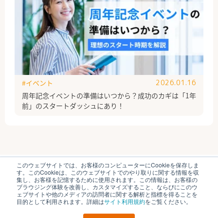
#イベント
2026.01.16
周年記念イベントの準備はいつから？成功のカギは「1年
前」のスタートダッシュにあり！
このウェブサイトでは、お客様のコンピューターにCookieを保存しま
ブイキューブのはたらく研究部とは
運営会社
す。このCookieは、このウェブサイトでのやり取りに関する情報を収
個人情報保護方針
各種お問い合わせ
集し、お客様を記憶するために使用されます。この情報は、お客様の
ブラウジング体験を改善し、カスタマイズすること、ならびにこのウ
ェブサイトや他のメディアの訪問者に関する解析と指標を得ることを
© V-cube, Inc. All Rights Reserved.
目的として利用されます。詳細は
サイト利用規約
をご覧ください。