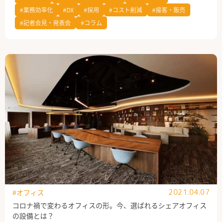
#業務効率化
#DX
#採用
#コスト削減
#接客・販売
公式Facebook
#記者会見・発表会
#コラム
#オフィス
2021.04.07
コロナ禍で変わるオフィスの形。今、選ばれるシェアオフィス
の設備とは？