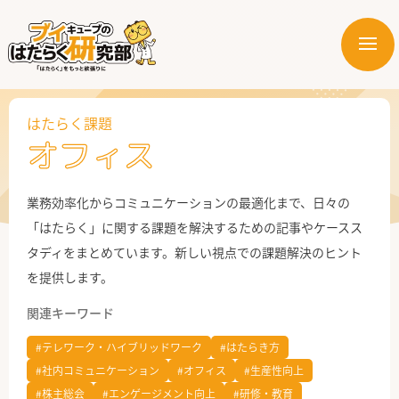
メ
ニ
はたらく業界
ュ
ー
はたらく課題
はたらく部署
オフィス
はたらく課題
業務効率化からコミュニケーションの最適化まで、日々の
はたらく製品・サービス
「はたらく」に関する課題を解決するための記事やケースス
タディをまとめています。新しい視点での課題解決のヒント
を提供します。
関連キーワード
#テレワーク・ハイブリッドワーク
#はたらき方
#社内コミュニケーション
#オフィス
#生産性向上
公式X
#株主総会
#エンゲージメント向上
#研修・教育