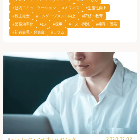
#社内コミュニケーション
#オフィス
#生産性向上
公式Facebook
#株主総会
#エンゲージメント向上
#研修・教育
#業務効率化
#DX
#採用
#コスト削減
#接客・販売
#記者会見・発表会
#コラム
#テレワーク・ハイブリッドワーク
2020.02.02