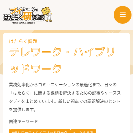
メ
ニ
はたらく業界
ュ
ー
はたらく課題
はたらく部署
テレワーク・ハイブリ
はたらく課題
ッドワーク
はたらく製品・サービス
業務効率化からコミュニケーションの最適化まで、日々の
「はたらく」に関する課題を解決するための記事やケースス
タディをまとめています。新しい視点での課題解決のヒント
を提供します。
関連キーワード
公式X
#テレワーク・ハイブリッドワーク
#はたらき方