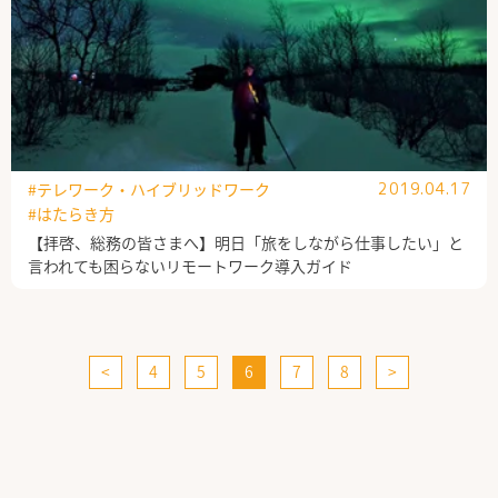
#テレワーク・ハイブリッドワーク
2019.04.17
#はたらき方
【拝啓、総務の皆さまへ】明日「旅をしながら仕事したい」と
言われても困らないリモートワーク導入ガイド
<
4
5
6
7
8
>