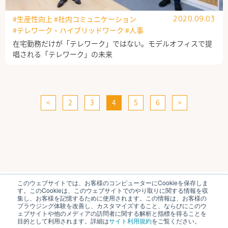
#生産性向上
#社内コミュニケーション
2020.09.03
#テレワーク・ハイブリッドワーク
#人事
在宅勤務だけが「テレワーク」ではない。モデルオフィスで提
唱される「テレワーク」の未来
<
2
3
4
5
6
>
このウェブサイトでは、お客様のコンピューターにCookieを保存しま
ブイキューブのはたらく研究部とは
運営会社
す。このCookieは、このウェブサイトでのやり取りに関する情報を収
個人情報保護方針
各種お問い合わせ
集し、お客様を記憶するために使用されます。この情報は、お客様の
ブラウジング体験を改善し、カスタマイズすること、ならびにこのウ
ェブサイトや他のメディアの訪問者に関する解析と指標を得ることを
© V-cube, Inc. All Rights Reserved.
目的として利用されます。詳細は
サイト利用規約
をご覧ください。