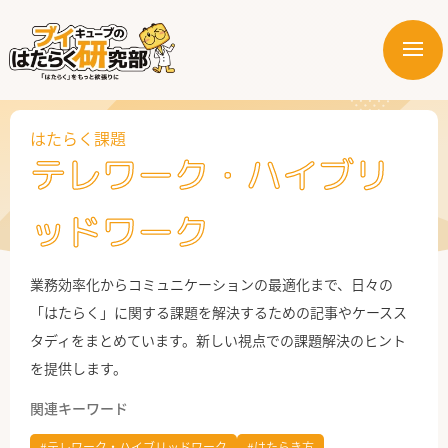
メ
ニ
はたらく業界
ュ
ー
はたらく課題
はたらく部署
テレワーク・ハイブリ
はたらく課題
ッドワーク
はたらく製品・サービス
業務効率化からコミュニケーションの最適化まで、日々の
「はたらく」に関する課題を解決するための記事やケースス
タディをまとめています。新しい視点での課題解決のヒント
を提供します。
関連キーワード
公式X
#テレワーク・ハイブリッドワーク
#はたらき方