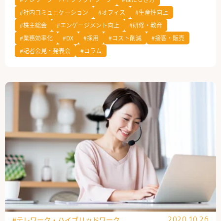
#社内コミュニケーション
#オフィス
#生産性向上
公式Facebook
#株主総会
#エンゲージメント向上
#研修・教育
#業務効率化
#DX
#採用
#コスト削減
#接客・販売
#記者会見・発表会
#コラム
#テレワーク・ハイブリッドワーク
2020.10.26