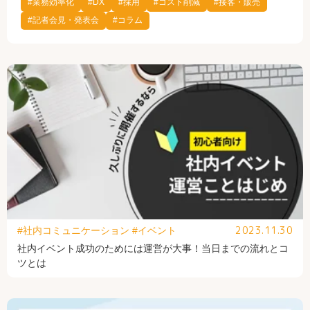
#業務効率化
#DX
#採用
#コスト削減
#接客・販売
#記者会見・発表会
#コラム
公式Facebook
2023.11.30
#社内コミュニケーション
#イベント
社内イベント成功のためには運営が大事！当日までの流れとコ
ツとは