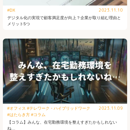
2023.11.10
#DX
デジタル化の実現で顧客満足度が向上？企業が取り組む理由と
メリット5つ
2023.11.09
#オフィス
#テレワーク・ハイブリッドワーク
#はたらき方
#コラム
【コラム】みんな、在宅勤務環境を整えすぎたかもしれない
ね…