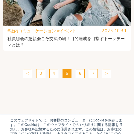
2023.10.31
#社内コミュニケーション
#イベント
社員総会の懇親会こそ交流の場！目的達成を目指すトークテー
マとは？
<
3
4
5
6
7
>
このウェブサイトでは、お客様のコンピューターにCookieを保存しま
ブイキューブのはたらく研究部とは
運営会社
す。このCookieは、このウェブサイトでのやり取りに関する情報を収
個人情報保護方針
各種お問い合わせ
集し、お客様を記憶するために使用されます。この情報は、お客様の
ブラウジング体験を改善し、カスタマイズすること、ならびにこのウ