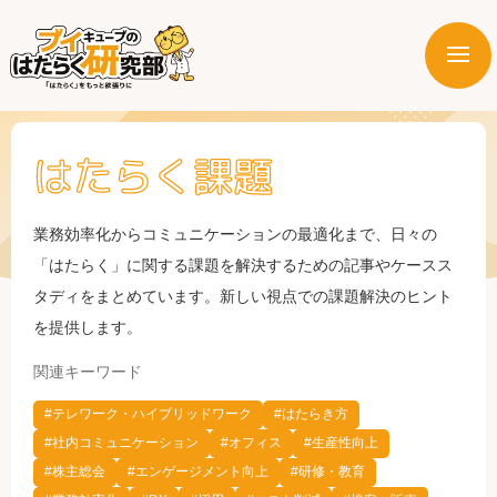
メ
ニ
はたらく業界
ュ
ー
はたらく課題
はたらく部署
はたらく課題
業務効率化からコミュニケーションの最適化まで、日々の
「はたらく」に関する課題を解決するための記事やケースス
はたらく製品・サービス
タディをまとめています。新しい視点での課題解決のヒント
を提供します。
関連キーワード
#テレワーク・ハイブリッドワーク
#はたらき方
#社内コミュニケーション
#オフィス
#生産性向上
#株主総会
#エンゲージメント向上
#研修・教育
公式X