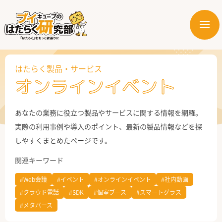
メ
ニ
はたらく業界
ュ
ー
はたらく製品・サービス
はたらく部署
オンラインイベント
はたらく課題
あなたの業務に役立つ製品やサービスに関する情報を網羅。
はたらく製品・サービス
実際の利用事例や導入のポイント、最新の製品情報などを探
しやすくまとめたページです。
関連キーワード
#Web会議
#イベント
#オンラインイベント
#社内動画
#クラウド電話
#SDK
#個室ブース
#スマートグラス
#メタバース
公式X