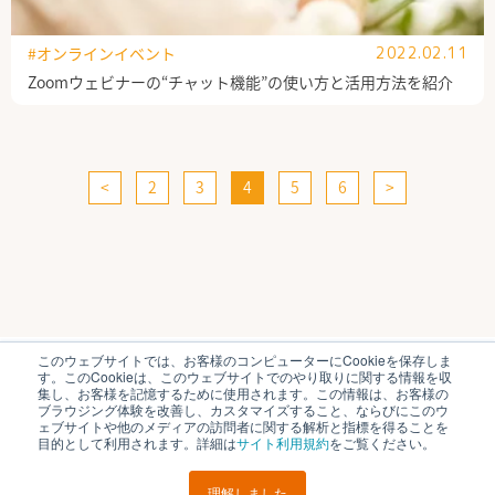
#オンラインイベント
2022.02.11
Zoomウェビナーの“チャット機能”の使い方と活用方法を紹介
<
2
3
4
5
6
>
このウェブサイトでは、お客様のコンピューターにCookieを保存しま
ブイキューブのはたらく研究部とは
運営会社
す。このCookieは、このウェブサイトでのやり取りに関する情報を収
個人情報保護方針
各種お問い合わせ
集し、お客様を記憶するために使用されます。この情報は、お客様の
ブラウジング体験を改善し、カスタマイズすること、ならびにこのウ
ェブサイトや他のメディアの訪問者に関する解析と指標を得ることを
© V-cube, Inc. All Rights Reserved.
目的として利用されます。詳細は
サイト利用規約
をご覧ください。
理解しました