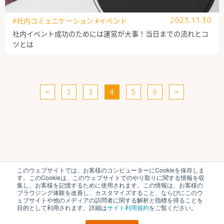
#社内コミュニケーション
#イベント
2023.11.30
社内イベント成功のためには運営が大事！当日までの流れとコ
ツとは
<
2
3
4
5
6
>
このウェブサイトでは、お客様のコンピューターにCookieを保存しま
ブイキューブのはたらく研究部とは
運営会社
す。このCookieは、このウェブサイトでのやり取りに関する情報を収
個人情報保護方針
各種お問い合わせ
集し、お客様を記憶するために使用されます。この情報は、お客様の
ブラウジング体験を改善し、カスタマイズすること、ならびにこのウ
ェブサイトや他のメディアの訪問者に関する解析と指標を得ることを
© V-cube, Inc. All Rights Reserved.
目的として利用されます。詳細は
サイト利用規約
をご覧ください。