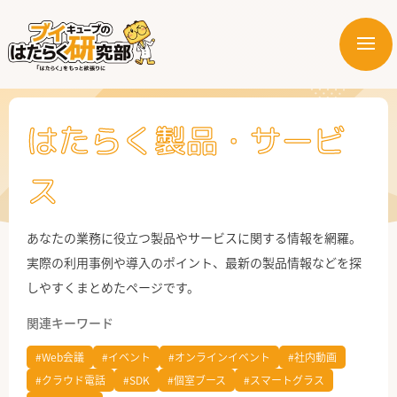
メ
ニ
はたらく業界
ュ
ー
はたらく部署
はたらく製品・サービ
はたらく課題
ス
はたらく製品・サービス
あなたの業務に役立つ製品やサービスに関する情報を網羅。
実際の利用事例や導入のポイント、最新の製品情報などを探
しやすくまとめたページです。
関連キーワード
#Web会議
#イベント
#オンラインイベント
#社内動画
公式X
#クラウド電話
#SDK
#個室ブース
#スマートグラス